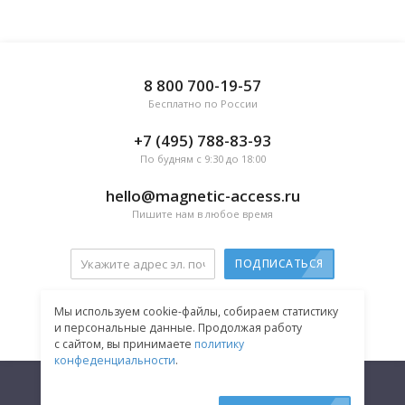
8 800 700-19-57
Бесплатно по России
+7 (495) 788-83-93
По будням с 9:30 до 18:00
hello@magnetic-access.ru
Пишите нам в любое время
ПОДПИСАТЬСЯ
Мы используем cookie-файлы, собираем статистику
и персональные данные. Продолжая работу
Соглашаюсь на
получение рассылки
с сайтом, вы принимаете
политику
конфеденциальности
.
2020−2026 © Решения контроля доступа Magnetic