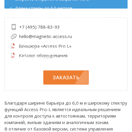
Длина стрелы до 6.0 метров.
Плата управления с возмостью регулировок
скорости.
+7 (495) 788-83-93
Высокий уровень безопасности.
hello@magnetic-access.ru
Допущен к использованию в условиях пешеходного
Брошюра «Access Pro L»
трафика (со скоростю 2.5 с для закрытия).
Каталог оборудования
Разработан с учетом ресурса от 10 000 000 циклов.
ЗАКАЗАТЬ
Благодаря ширине барьера до 6,0 м и широкому спектру
функций Access Pro-L является идеальным решением
для контроля доступа к автостоянкам, территориям
компаний, жилым зданиям и аналогичным зонам.
В отличие от базовой версии, система управления