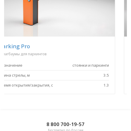
Access XL2
Шлагбаумы серии Access
и
Назначение
въезд на территори
5
Длина стрелы, м
8.
3
Время открытия/закрытия, с
8 800 700-19-57
Бесплатно по России