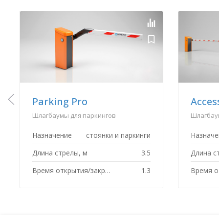
Access Pro L
Acces
Шлагбаумы серии Access
Шлагбау
Назначение
въезд на территорию
Назначе
Длина стрелы, м
6
Длина с
Время открытия/закрытия, с
4