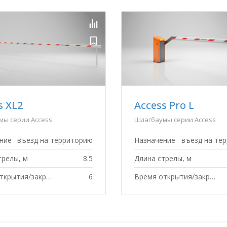
s Pro H
Toll
мы серии Access
Шлагбаумы для платных до
ние
въезд на территорию
Назначение
платны
трелы, м
6
Длина стрелы, м
Время открытия/закрытия, с
4
Время открытия/закрытия, с