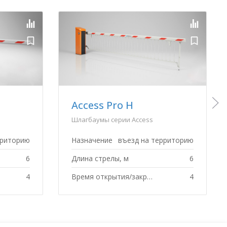
Toll Pro
рог
Шлагбаумы для платных дорог
е дороги
Назначение
платные дороги
3
Длина стрелы, м
3
1.3
Время открытия/закрытия, с
0.9