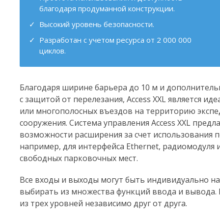
благодаря продуманной конструкции.
Высокий уровень безопасности.
Разработан с учетом ресурса от 2 000 000
циклов.
Благодаря ширине барьера до 10 м и дополнител
с защитой от перелезания, Access XXL является и
или многополосных въездов на территорию эксп
сооружения. Система управления Access XXL пред
возможности расширения за счет использования п
например, для интерфейса Ethernet, радиомодуля 
свободных парковочных мест.
Все входы и выходы могут быть индивидуально н
выбирать из множества функций ввода и вывода.
из трех уровней независимо друг от друга.