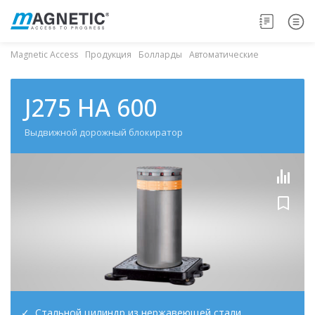
Magnetic Access
Продукция
Болларды
Автоматические
J275 HA 600
Выдвижной дорожный блокиратор
Стальной цилиндр из нержавеющей стали